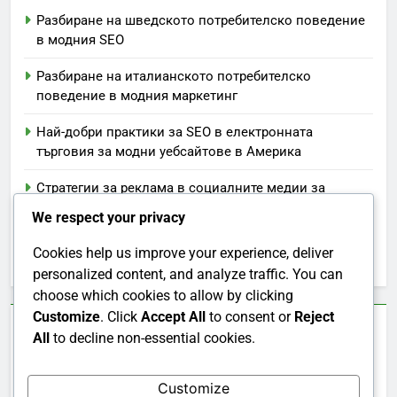
Разбиране на шведското потребителско поведение
в модния SEO
Разбиране на италианското потребителско
поведение в модния маркетинг
Най-добри практики за SEO в електронната
търговия за модни уебсайтове в Америка
Стратегии за реклама в социалните медии за
испански модни марки
We respect your privacy
Списък за ефективно SEO на модни марки в
Cookies help us improve your experience, deliver
Испания
personalized content, and analyze traffic. You can
choose which cookies to allow by clicking
Customize
. Click
Accept All
to consent or
Reject
Търси
All
to decline non-essential cookies.
Search
Customize