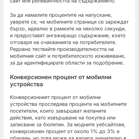
сайт или релевантността на съдържанието.
За да намалите процентите на напускане,
уверете се, че мобилните страници се зареждат
бързо, идеално в рамките на няколко секунди,
и предоставят ангажиращо съдържание, което
отговаря на очакванията на потребителите.
Редовно тествайте производителността на
мобилния сайт и потребителското изживяване,
за да идентифицирате области за подобрение.
Конверсионен процент от мобилни
устройства
Конверсионният процент от мобилни
устройства проследява процента на мобилните
посетители, които завършват желаните
действия, като извършване на покупка или
записване за бюлетин. За модните уебсайтове,
конверсионен процент от около 1% до 3% е
обичаен, но това може да варира значително в