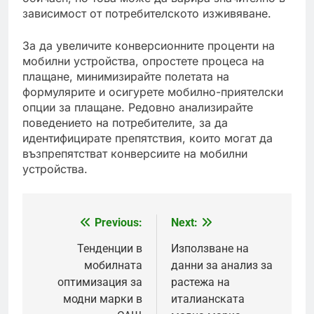
зависимост от потребителското изживяване.
За да увеличите конверсионните проценти на
мобилни устройства, опростете процеса на
плащане, минимизирайте полетата на
формулярите и осигурете мобилно-приятелски
опции за плащане. Редовно анализирайте
поведението на потребителите, за да
идентифицирате препятствия, които могат да
възпрепятстват конверсиите на мобилни
устройства.
Previous:
Next:
Post
navigation
Тенденции в
Използване на
мобилната
данни за анализ за
оптимизация за
растежа на
модни марки в
италианската