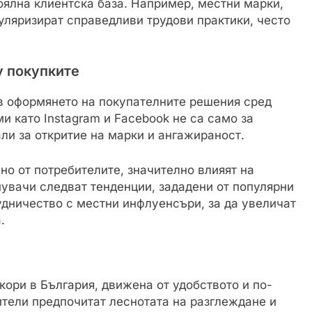
оялна клиентска база. Например, местни марки,
уляризират справедливи трудови практики, често
у покупките
в оформянето на покупателните решения сред
 като Instagram и Facebook не са само за
ли за откритие на марки и ангажираност.
о от потребителите, значително влияят на
пувачи следват тенденции, зададени от популярни
удничество с местни инфлуенсъри, за да увеличат
.
ори в България, движена от удобството и по-
ители предпочитат леснотата на разглеждане и