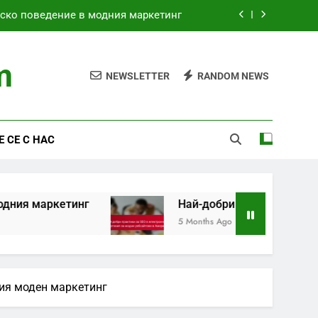
лско поведение в модния маркетинг
вия за модни уебсайтове в Америка
m
NEWSLETTER
RANDOM NEWS
ите медии за испански модни марки
ебителско поведение в модния SEO
 СЕ С НАС
лско поведение в модния маркетинг
вия за модни уебсайтове в Америка
ите медии за испански модни марки
инг
Най-добри практики за SEO в електрон
5 Months Ago
кия моден маркетинг