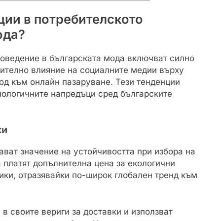
ции в потребителското
ода?
поведение в българската мода включват силно
ително влияние на социалните медии върху
од към онлайн пазаруване. Тези тенденции
нологичните напредъци сред българските
ки
ават значение на устойчивостта при избора на
а платят допълнителна цена за екологични
ики, отразявайки по-широк глобален тренд към
 в своите вериги за доставки и използват