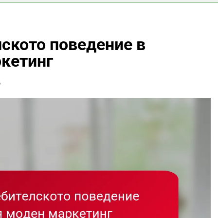
лското поведение в
кетинг
s