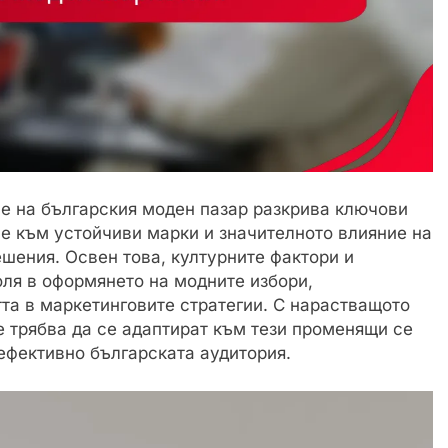
е на българския моден пазар разкрива ключови
е към устойчиви марки и значителното влияние на
шения. Освен това, културните фактори и
ля в оформянето на модните избори,
та в маркетинговите стратегии. С нарастващото
е трябва да се адаптират към тези променящи се
ефективно българската аудитория.