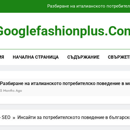
Разбиране на италианското потребите
Най-добри практики за SEO в електронната търго
Googlefashionplus.co
Стратегии за реклама в социалн
Разбиране на шведското потр
ИЯ
НАЧАЛНА СТРАНИЦА
СЪДЪРЖАНИЕ
СВЪРЖЕТЕ
Разбиране на италианското потребите
Най-добри практики за SEO в електронната търго
Стратегии за реклама в социалн
 италианското потребителско поведение в модния маркет
- SEO
Инсайти за потребителското поведение в българс