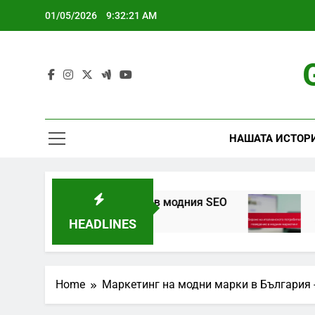
Skip
01/05/2026
9:32:22 AM
to
content
НАШАТА ИСТОР
ско поведение в модния SEO
Разбиране на
5 Months Ago
HEADLINES
Home
Маркетинг на модни марки в България 