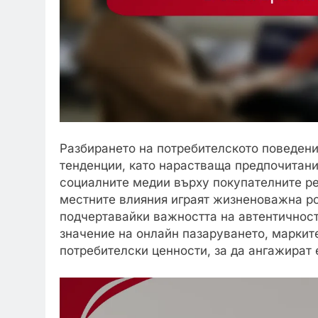
Разбирането на потребителското поведени
тенденции, като нарастваща предпочитани
социалните медии върху покупателните ре
местните влияния играят жизненоважна ро
подчертавайки важността на автентичност
значение на онлайн пазаруването, маркит
потребителски ценности, за да ангажират 