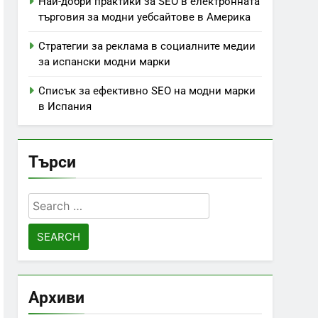
Най-добри практики за SEO в електронната
търговия за модни уебсайтове в Америка
Стратегии за реклама в социалните медии
за испански модни марки
Списък за ефективно SEO на модни марки
в Испания
Търси
Search
for:
Архиви