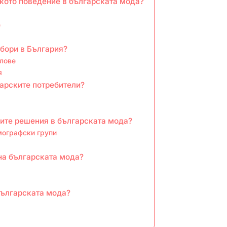
кото поведение в българската мода?
е
збори в България?
лове
я
гарските потребители?
ките решения в българската мода?
мографски групи
на българската мода?
българската мода?