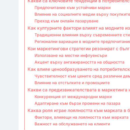
Какви са ключовите тенденции в потребителс
Предпочитание към устойчиви марки
Влияние на социалните медии върху покупкит
Преход към онлайн пазаруване
Как културните фактори влияят на модните и
Традиционни влияния върху съвременните сти
Регионални вариации в модните предпочитани
Кои маркетингови стратегии резонират с бъл
Използване на местни инфлуенсъри
Акцент върху ангажираността на общността
Как влияе ценообразуването на потребителс
Чувствителност към цените сред различни де
Влияние на отстъпките и промоциите
Какви са предизвикателствата в маркетинга 
Конкуренция от международни марки
Адаптиране към бързи промени на пазара
Каква роля играе лоялността към марката в 
Фактори, влияещи на лоялността към марката
Важност на обслужването на клиенти