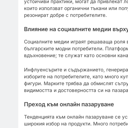
устойчиви практики, могат да привлекат л
които използват органични тъкани или поп
резонират добре с потребителите.
Влияние на социалните медии върх
Социалните медии играят решаваща роля 
българските модни потребители. Платформи
вдъхновение; те служат като основни кана
Инфлуенсърите и съдържанието, генериран
изборите на потребителите, като много ку
фигури. Марките трябва да обмислят сътр
видимостта и достоверността си на пазара
Преход към онлайн пазаруване
Тенденцията към онлайн пазаруване се уск
широкия избор на продукти. Много потреб